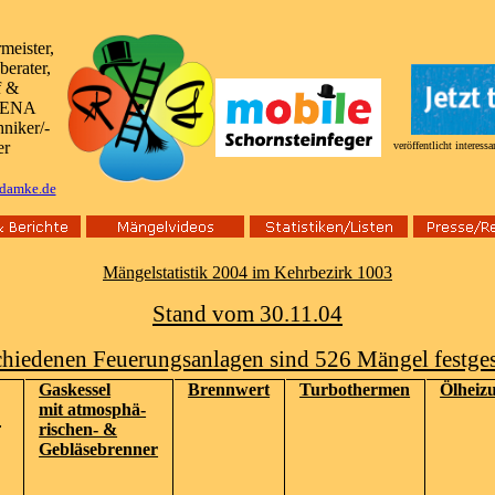
meister,
erater,
f &
 DENA
niker/-
er
veröffentlicht interes
edamke.de
Mängelstatistik 2004 im Kehrbezirk 1003
Stand vom 30.11.04
hiedenen Feuerungsanlagen sind 526 Mängel festges
Gaskessel
Brennwert
Turbothermen
Ölheiz
mit atmosphä-
-
rischen- &
Gebläsebrenner