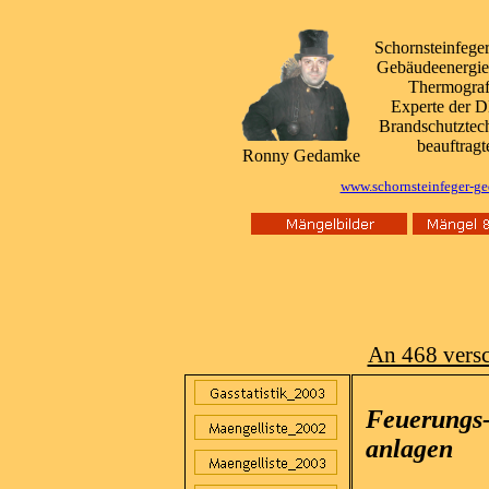
Schornsteinfeger
Gebäudeenergieb
Thermogra
Experte der
Brandschutztech
beauftragt
Ronny Gedamke
www.schornsteinfeger-g
An 468 versc
Feuerungs
anlagen