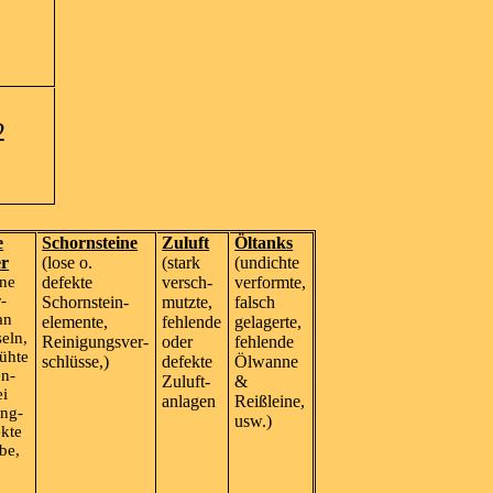
2
e
Schornsteine
Zuluft
Öltanks
er
(lose o.
(stark
(undichte
ene
defekte
versch-
verformte,
-
Schornstein-
mutzte,
falsch
an
elemente,
fehlende
gelagerte,
eln,
Reinigungsver-
oder
fehlende
ühte
schlüsse,)
defekte
Ölwanne
n-
Zuluft-
&
ei
anlagen
Reißleine,
ung-
usw.)
ekte
be,