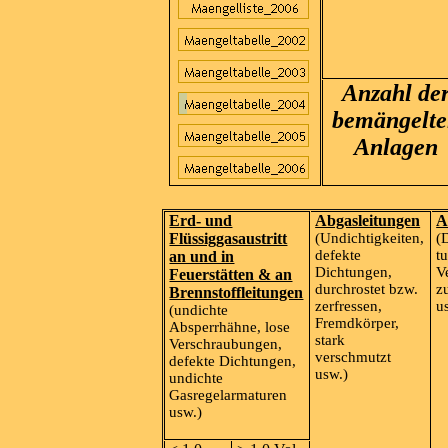
Anzahl de
bemängelt
Anlagen
Erd- und
Abgasleitungen
A
Flüssiggasaustritt
(Undichtigkeiten,
(
defekte
t
an und in
Dichtungen,
V
Feuerstätten & an
durchrostet bzw.
z
Brennstoffleitungen
zerfressen,
u
(undichte
Fremdkörper,
Absperrhähne, lose
stark
Verschraubungen,
verschmutzt
defekte Dichtungen,
usw.)
undichte
Gasregelarmaturen
usw.)